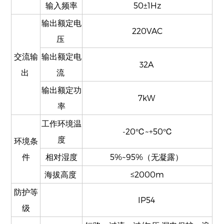
输入频率
50±1Hz
输出额定电
220VAC
压
交流输
输出额定电
32A
出
流
输出额定功
7kW
率
工作环境温
-20℃~+50℃​
度
环境条
件
相对湿度
5%~95%（无凝露）
海拔高度
≤2000m
防护等
IP54
级