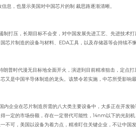
效信息，也显示美国对中国芯片的制 裁思路逐渐清晰。
的遏制打压，长期目标不会变，对中国发展先进工艺、先进技术
国芯片制造的设备与材料、EDA工具，以及存储器等会持续不
由特朗普时代漫无目标地全面开火，演进到目前精准狙击，定点打
中芯又是中国半导体制造的龙头。该禁令若实施，中芯所受影响
，国内企业在芯片制造所需的八大类主要设备中，大多正在开发
得一定的市场份额，存在一定替代可能性，14nm以下的光刻
缺一不可，美国以设备为着力点，精准盯住关键企业，不让中国