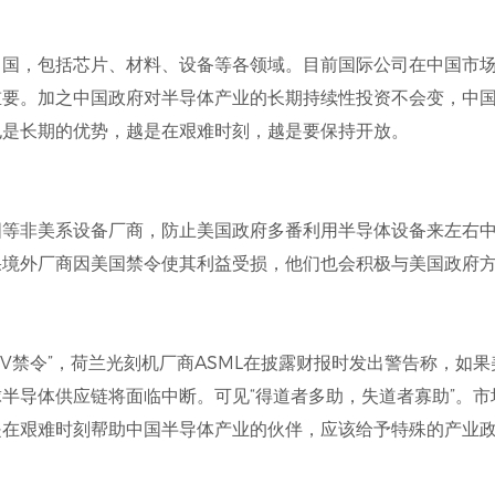
口国，包括芯片、材料、设备等各领域。目前国际公司在中国市
重要。加之中国政府对半导体产业的长期持续性投资不会变，中
也是长期的优势，越是在艰难时刻，越是要保持开放。
国等非美系设备厂商，防止美国政府多番利用半导体设备来左右
果境外厂商因美国禁令使其利益受损，他们也会积极与美国政府
UV禁令”，荷兰光刻机厂商ASML在披露财报时发出警告称，如
半导体供应链将面临中断。可见“得道者多助，失道者寡助”。
是在艰难时刻帮助中国半导体产业的伙伴，应该给予特殊的产业