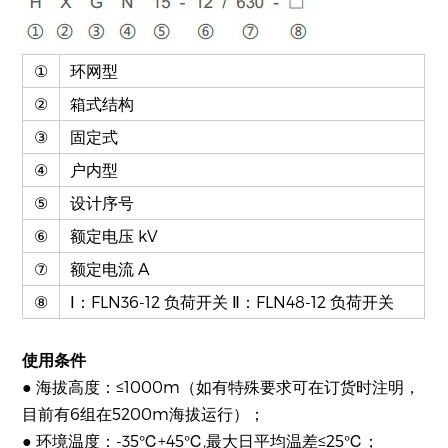
①
环网型
②
箱式结构
③
固定式
④
户内型
⑤
设计序号
⑥
额定电压 kV
⑦
额定电流 A
⑧
Ⅰ：FLN36-12 负荷开关 Ⅱ：FLN48-12 负荷开关
使用条件
● 海拔高度：≤1000m（如有特殊要求可在订货时注明，
目前有6组在5200m海拔运行）；
● 环境温度：-35℃+45℃,最大日平均温差≤25℃；