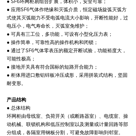
● SF6环网柜易组合扩展，体积小，安全可靠；
● 应用SF6气体作绝缘和灭弧介质，恒定磁场旋弧灭弧方
式使其灭弧能力不受电弧电流大小影响，开断性能好，过
电压小，电气寿命长，灭弧室免维护；
● 可具有三工位，多功能，可设有小型化压力表；
● 操作简单，可靠性高的操作机构和闭锁；
● 通过了SF6气体零表压的额定开断试验，功能裕度大，
可能性极高；
● 接地开关具有符合国标的短路开合能力；
● 柜体用进口敷铝锌板冲压成形，采用拼装式结构，坚固
耐变形。
产品结构
● 总体结构
环网柜由母线室、负荷开关（或断路器室）、电缆室、操
动机械、联锁机构和低压控制室以及测量或计量回路等部
分组成，各隔室用钢板分割，可避免故障影响到邻室。