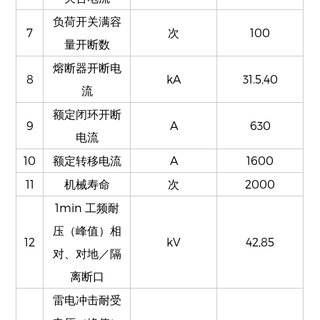
负荷开关满容
7
次
100
量开断数
熔断器开断电
8
kA
31.5,40
流
额定闭环开断
9
A
630
电流
10
额定转移电流
A
1600
11
机械寿命
次
2000
1min 工频耐
压（峰值）相
12
kV
42,85
对、对地／隔
离断口
雷电冲击耐受