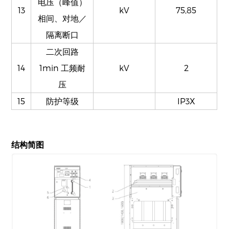
电压（峰值）
13
kV
75,85
相间、对地／
隔离断口
二次回路
14
1min 工频耐
kV
2
压
15
防护等级
IP3X
结构简图