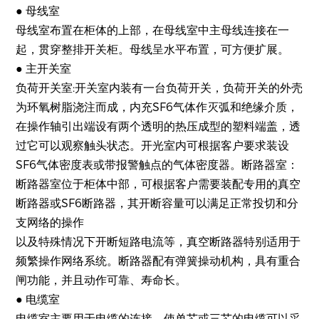
● 母线室
母线室布置在柜体的上部，在母线室中主母线连接在一
起，贯穿整排开关柜。母线呈水平布置，可方便扩展。
● 主开关室
负荷开关室:开关室内装有一台负荷开关，负荷开关的外壳
为环氧树脂浇注而成，内充SF6气体作灭弧和绝缘介质，
在操作轴引出端设有两个透明的热压成型的塑料端盖，透
过它可以观察触头状态。开光室内可根据客户要求装设
SF6气体密度表或带报警触点的气体密度器。断路器室：
断路器室位于柜体中部，可根据客户需要装配专用的真空
断路器或SF6断路器，其开断容量可以满足正常投切和分
支网络的操作
以及特殊情况下开断短路电流等，真空断路器特别适用于
频繁操作网络系统。断路器配有弹簧操动机构，具有重合
闸功能，并且动作可靠、寿命长。
● 电缆室
电缆室主要用于电缆的连接，使单芯或三芯的电缆可以采